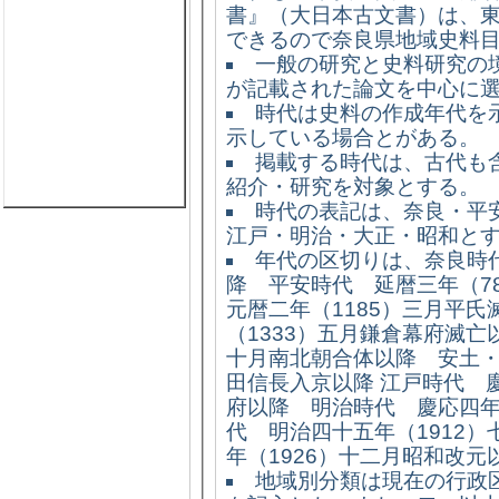
書』（大日本古文書）は、
できるので奈良県地域史料
一般の研究と史料研究の
が記載された論文を中心に
時代は史料の作成年代を
示している場合とがある。
掲載する時代は、古代も
紹介・研究を対象とする。
時代の表記は、奈良・平
江戸・明治・大正・昭和と
年代の区切りは、奈良時代
降 平安時代 延暦三年（7
元暦二年（1185）三月平氏
（1333）五月鎌倉幕府滅亡
十月南北朝合体以降 安土・
田信長入京以降 江戸時代 
府以降 明治時代 慶応四年
代 明治四十五年（1912
年（1926）十二月昭和改元
地域別分類は現在の行政