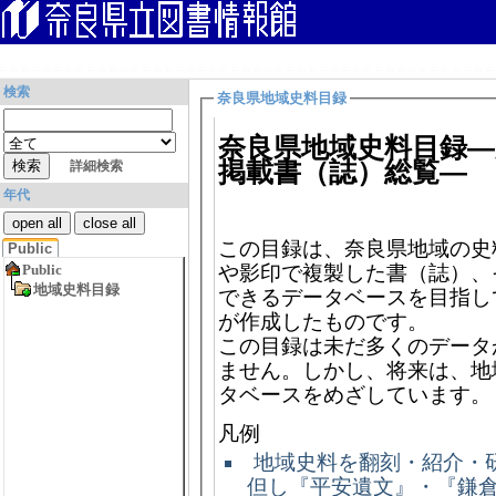
検索
奈良県地域史料目録
奈良県地域史料目録―
掲載書（誌）総覧―
詳細検索
年代
open all
close all
この目録は、奈良県地域の史
Public
や影印で複製した書（誌）、
できるデータベースを目指し
が作成したものです。
この目録は未だ多くのデータ
ません。しかし、将来は、地
タベースをめざしています。
凡例
地域史料を翻刻・紹介・
但し『平安遺文』・『鎌倉